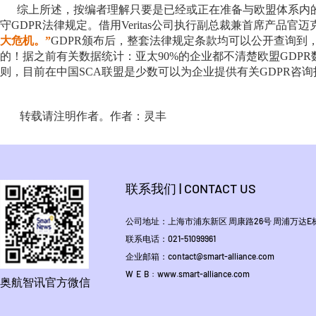
综上所述，按编者理解只要是已经或正在准备与欧盟体系内
守
GDPR
法律规定。借用
Veritas
公司执行副总裁兼首席产品官迈克
大危机。”
GDPR
颁布后，整套法律规定条款均可以公开查询到
的！据之前有关数据统计：亚太
90%
的企业都不清楚欧盟
GDPR
则，目前在中国
SCA
联盟是少数可以为企业提供有关
GDPR
咨询
转载请注明作者。作者：灵丰
联系我们 | CONTACT US
公司地址：上海市浦东新区 周康路26号 周浦万达E栋1
联系电话：021-51099961
企业邮箱：contact@smart-alliance.com
W E B : www.smart-alliance.com
奥航智讯官方微信