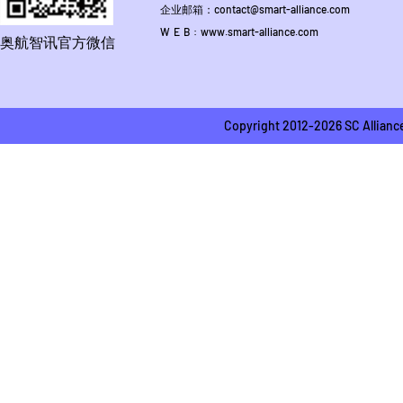
企业邮箱：contact@smart-alliance.com
W E B : www.smart-alliance.com
奥航智讯官方微信
Copyright 2012-2026 SC A