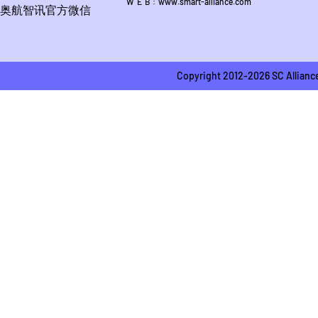
W E B : www.smart-alliance.com
奥航智讯官方微信
Copyright 2012-2026 SC A