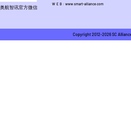
W E B : www.smart-alliance.com
奥航智讯官方微信
Copyright 2012-2026 SC A