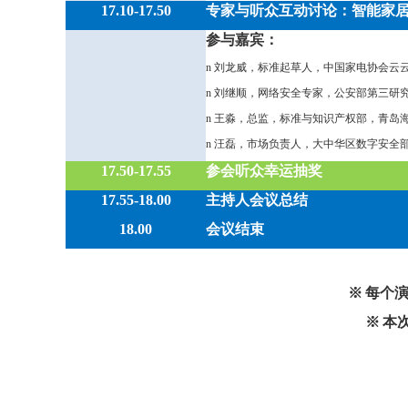
17.10-17.50
专家与听众互动讨论：智能家
参与嘉宾：
n
刘龙威，标准起草人，中国家电协会云
n
刘继顺，网络安全专家，公安部第三研
n
王淼，总监，标准与知识产权部，青岛
n
汪磊，市场负责人，大中华区数字安全
17.50-17.55
参会听众幸运抽奖
17.55-18.00
主持人会议总结
18.00
会议结束
※
每个
※
本