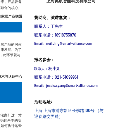
上海奥航智能科技有限公司
思维，产品设备
态融合的核心。
能家居产业联盟
赞助商、演讲嘉宾：
联系人：丁先生
联系电话：18918753870
Email: neil.ding@smart-alliance.com
家居产品的时候
健康发展。为了
，此环节就与
报名参会：
杨小姐
联系人：
技术与认证中心
联系电话：021-51099961
Email: jessica.yang@smart-alliance.com
活动地址:
上海 上海市浦东新区长柳路100号 （与
护法案》这一对
迎春路交界处）
遵循这基本的安
及如何执行这些