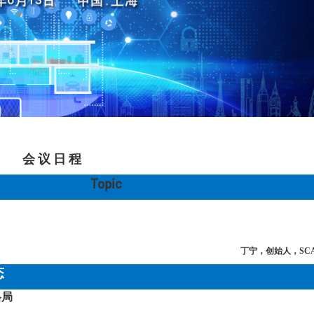
会 议 日 程
Topic
丁宁，
创始人，SC
态
格局