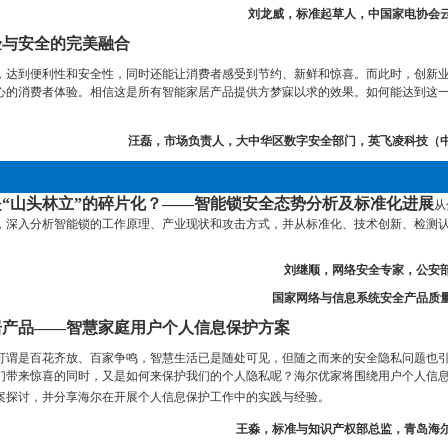
刘龙威，标准起草人，中国家电协会
验与安全的完美融合
，达到便利性和安全性，同时还能让消费者感受到节约、新鲜和惊喜。而此时，创新
心的消费者体验。相信这是所有智能家居产品提供方梦寐以求的效果。如何能达到这
汪磊，市场负责人，大中华区数字安全部门，英飞凌科技（
“山头林立”的碎片化？——智能锁安全态势分析及标准化进展
从
，深入分析智能锁的工作原理、产业现状和攻击方式，并从标准化、技术创新、检测
刘继顺，网络安全专家，公安
国家网络与信息系统安全产品质
居产品——智慧家庭用户个人信息保护方案
可谓是百花齐放、百家争鸣，智慧生活已是随处可见，但随之而来的安全隐私问题也
们带来惊喜的同时，又是如何来保护我们的个人隐私呢？海尔优家将围绕用户个人信
案探讨，并分享海尔在开展个人信息保护工作中的实践与经验。
王淼，标准与知识产权部总监，青岛海