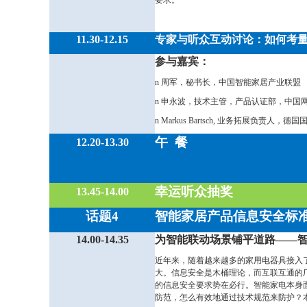
11.30-12.15
专家与听众互动讨论：如何考
参与嘉宾：
n
周军，秘书长，中国智能家居产业联盟
n
申永波，技术主管，产品认证部，中国
n
Markus Bartsch,
业务拓展负责人，德国国家
午 餐
12.20-13.30
幸运听众抽奖
13.45-14.00
话题4
智能家居产品信息安全标
14.00-14.35
为智能联动场景铺平道路——
近年来，随着越来越多的家用电器具接入
大。信息安全是木桶理论，而互联互通的
的信息安全要求势在必行。智能家电本身
防范，怎么有效地通过技术规范来防护？