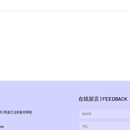
在线留言 | FEEDBACK
 周浦万达E栋1016室
om